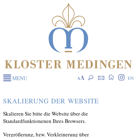
N
Skalierung
Suche
Kontakt
Startseite
Inst
MENU
EN
ü
SKALIERUNG DER WEBSITE
Skalieren Sie bitte die Website über die
Standardfunktionenen Ihres Browsers.
Vergrößerung, bzw. Verkleinerung über